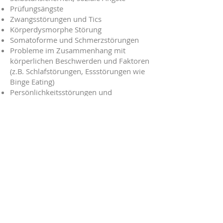
Prüfungsängste
Zwangsstörungen und Tics
Körperdysmorphe Störung
Somatoforme und Schmerzstörungen
Probleme im Zusammenhang mit
körperlichen Beschwerden und Faktoren
(z.B. Schlafstörungen, Essstörungen wie
Binge Eating)
Persönlichkeitsstörungen und
zwischenmenschliche Probleme
Abhängigkeiten (z. B. Cannabis, Alkohol,
Nikotin)
Bipolare Störungen
Schizophrenie und psychotische
Störungen
Wenn Sie sich für eine Therapie oder ein
Coaching interessieren, freue ich mich
über eine E-mail von Ihnen an
kontakt@psychotherapie-